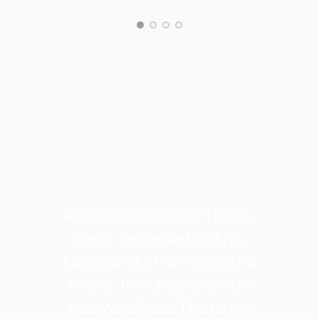
Amazing WordPress Theme.
I’m so impressed and I’m
having a lot of fun using this
Theme. It’s hands down the
best WordPress Theme I’ve