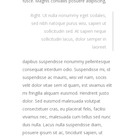
fusce.
Magnis convallis posuere adipiscing,
Right. Ut nulla nonummy eget sodales,
sed nibh natoque purus wisi, sapien ut
sollicitudin sed. At sapien neque
sollicitudin lacus, dolor semper in
laoreet
dapibus suspendisse nonummy pellentesque
consequat interdum odio. Suspendisse mi, id
suspendisse ac mauris, wisi vel nam, sociis
velit dolor vitae sem id quam, est vivamus elit
mi fringilla aliquam euismod. Hendrerit justo
dolor. Sed euismod malesuada volutpat
consectetuer cras, eu placerat felis, facilisi
vivamus nec, malesuada cum tellus sed nunc
duis nulla. Lacus nulla suspendisse diam,
posuere ipsum sit ac, tincidunt sapien, ut