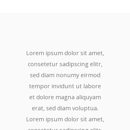
Lorem ipsum dolor sit amet,
Lore
consetetur sadipscing elitr,
cons
sed diam nonumy eirmod
sed
tempor invidunt ut labore
tem
et dolore magna aliquyam
et 
erat, sed diam voluptua.
er
Lorem ipsum dolor sit amet,
Lore