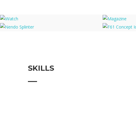
iWatch
Magazine
Nendo Splinter
F61 Conce
SKILLS